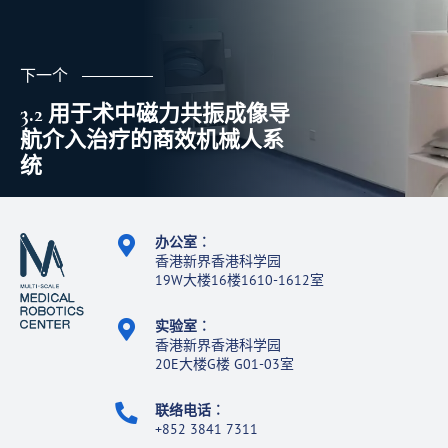
下一个
3.2 用于术中磁力共振成像导
航介入治疗的商效机械人系
统
办公室
︰
香港新界香港科学园
19W大楼16楼1610-1612室
实验室
︰
香港新界香港科学园
20E大楼G楼 G01-03室
联络电话
︰
+852 3841 7311