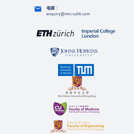
电邮
︰
enquiry@mrc-cuhk.com