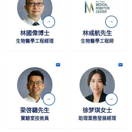
林國偉博士
林彧航先生
生物醫學工程經理
生物醫學工程師
電子郵件
電子
梁啓驄先生
徐梦琪女士
實驗室技術員
助理業務發展經理